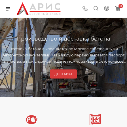
0
Производство и доставка бетона
Доставка бетона выполняется по Москве собственными
автобетоносмесителями. На каждую партию выдаётся паспорт
качества, а при сложной подаче можно заказать бетононасос
для заливки на высоту, за забор, в опалубку или
труднодоступную зону.
ДОСТАВКА