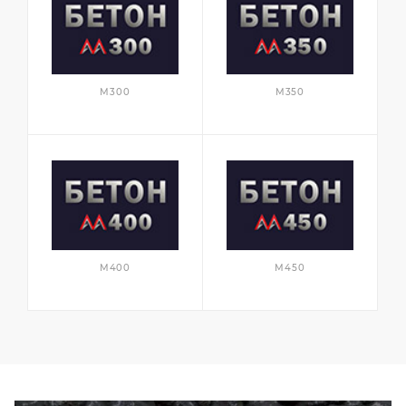
М300
М350
М400
М450