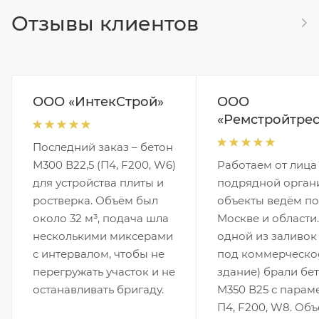
Отзывы клиентов
ООО «ИнтекСтрой»
ООО
«Ремстройтрес
Последний заказ – бетон
М300 В22,5 (П4, F200, W6)
Работаем от лица
для устройства плиты и
подрядной орган
ростверка. Объём был
объекты ведём по
около 32 м³, подача шла
Москве и области
несколькими миксерами
одной из заливок
с интервалом, чтобы не
под коммерческо
перегружать участок и не
здание) брали бе
останавливать бригаду.
М350 В25 с парам
П4, F200, W8. Объ