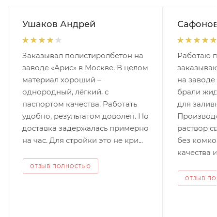
Ушаков Андрей
Сафонов
Заказывал полистиролбетон на
Работаю п
заводе «Арис» в Москве. В целом
заказываю
материал хороший –
на заводе
однородный, лёгкий, с
брали жи
паспортом качества. Работать
для залив
удобно, результатом доволен. Но
Производс
доставка задержалась примерно
раствор с
на час. Для стройки это не кри...
без комко
качества и
ОТЗЫВ ПОЛНОСТЬЮ
ОТЗЫВ П