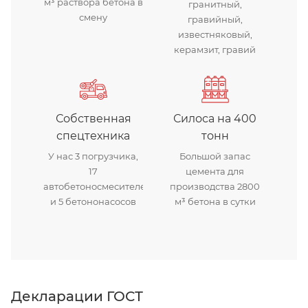
м³ раствора бетона в
гранитный,
смену
гравийный,
известняковый,
керамзит, гравий
Собственная
Силоса на 400
спецтехника
тонн
У нас 3 погрузчика,
Большой запас
17
цемента для
автобетоносмесителей
производства 2800
и 5 бетононасосов
м³ бетона в сутки
Декларации ГОСТ