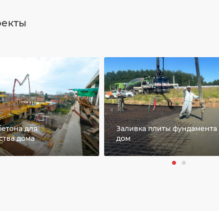
оекты
бетона для
Заливка плиты фундамента
ства дома
дом