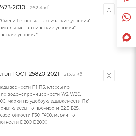
7473-2010
262.4 кб
"Смеси бетонные. Технические условия".
оительные. Технические условия".
ические условия"
тон ГОСТ 25820-2021
213.6 кб
кладываемости П1-П5, классы по
ки по водонепроницаемости W2-W20.
00, марки по удобоукладываемости Пк1-
оны; классы по прочности В2,5-В25,
озостойкости F50-F400, марки по
лотности D200-D2000