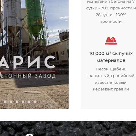
испытания бетона на 7
сутки - 70% прочности и
28 сутки - 100%
прочности.
10 000 м³ сыпучих
материалов
Песок, щебень
гранитный, гравийный,
известняковый,
керамзит, гравий
Бетонный завод Арис
Про