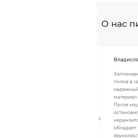
О нас п
Владисл
Запланир
полов в с
надежный
материал 
После из
остановил
керамзит
обладает 
звукоизо