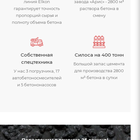
линия Elkon
завода «Арис» - 2800 м³
гарантирует точность
раствора бетона в
пропорций сырья и
смену
полноту объема бетона
Собственная
Силоса на 400 тонн
спецтехника
Большой запас цемента
для производства 2800
У нас 3 погрузчика, 17
м³ бетона в сутки
автобетоносмесителей
и 5 бетононасосов
изводство бетона
Бетонный зав
Перезвоним в течение 25 секунд!