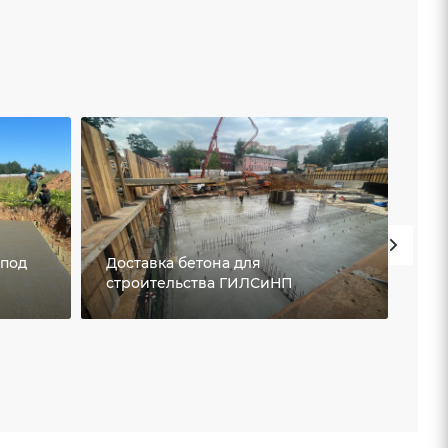
 под
Доставка бетона для
строительства ГИЛСиНП
За