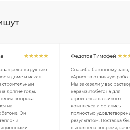
ишут
ав
Федотов Тимофей
овал реконструкцию
Спасибо бетонному заво
воем доме и искал
«Арис» за отличную работ
 строительный
Мы заказали у вас раство
на долгие годы.
керамзитобетона для
учения вопроса
строительства жилого
ся на
комплекса и остались
обетоне. Он
полностью удовлетворен
тепло- и
результатом. Поставка бы
ляционными
выполнена вовремя, каче