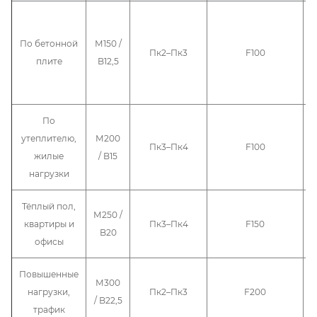
По бетонной
М150 /
Пк2–Пк3
F100
плите
B12,5
По
утеплителю,
М200
Пк3–Пк4
F100
жилые
/ B15
нагрузки
Тёплый пол,
М250 /
квартиры и
Пк3–Пк4
F150
B20
офисы
Повышенные
М300
нагрузки,
Пк2–Пк3
F200
/ B22,5
трафик