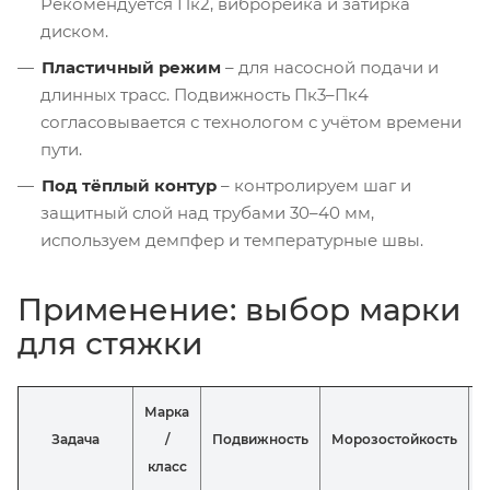
Рекомендуется Пк2, виброрейка и затирка
диском.
Пластичный режим
– для насосной подачи и
длинных трасс. Подвижность Пк3–Пк4
согласовывается с технологом с учётом времени
пути.
Под тёплый контур
– контролируем шаг и
защитный слой над трубами 30–40 мм,
используем демпфер и температурные швы.
Применение: выбор марки
для стяжки
Марка
Задача
/
Подвижность
Морозостойкость
В
класс