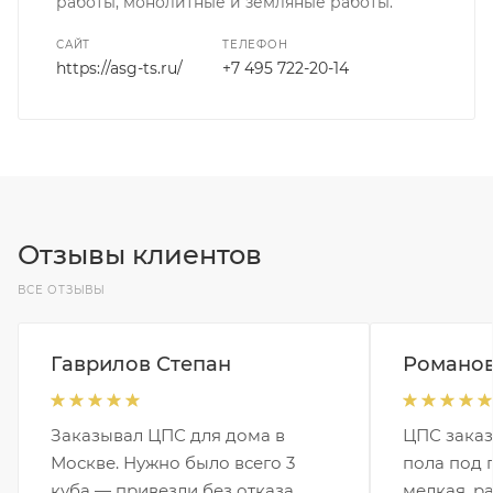
работы, монолитные и земляные работы.
САЙТ
ТЕЛЕФОН
https://asg-ts.ru/
+7 495 722-20-14
Отзывы клиентов
ВСЕ ОТЗЫВЫ
Гаврилов Степан
Романов
Заказывал ЦПС для дома в
ЦПС заказ
Москве. Нужно было всего 3
пола под 
куба — привезли без отказа.
мелкая, р