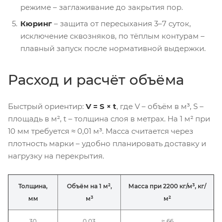
режиме – заглаживание до закрытия пор.
Кюринг
– защита от пересыхания 3–7 суток,
исключение сквозняков, по тёплым контурам –
плавный запуск после нормативной выдержки.
Расход и расчёт объёма
Быстрый ориентир:
V = S × t
, где V – объём в м³, S –
площадь в м², t – толщина слоя в метрах. На 1 м² при
10 мм требуется ≈ 0,01 м³. Масса считается через
плотность марки – удобно планировать доставку и
нагрузку на перекрытия.
Толщина,
Объём на 1 м²,
Масса при 2200 кг/м³, кг/
мм
м³
м²
30
0,03
≈ 66