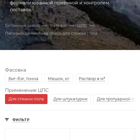
формализованной приёмкой и контролем
поставок.
Открыта грань: Госзакупки 44-ФЗ и 223-ФЗ – специ
—
—
—
Бетонный завод
Каталог
ЦПС
Песчано-цементная смесь для стяжки пола
Фасовка
Биг-бэг, тонна
Мешок, кг
Раствор в м³
Применение ЦПС
Для стяжки пола
Для штукатурки
Для тротуарной пли
ФИЛЬТР