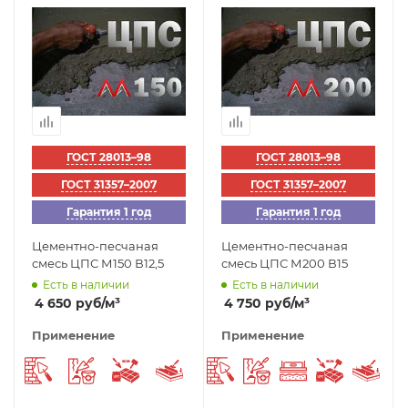
ГОСТ 28013–98
ГОСТ 28013–98
ГОСТ 31357–2007
ГОСТ 31357–2007
Гарантия 1 год
Гарантия 1 год
Цементно-песчаная
Цементно-песчаная
смесь ЦПС М150 В12,5
смесь ЦПС М200 В15
Есть в наличии
Есть в наличии
4 650
руб
/м³
4 750
руб
/м³
Применение
Применение
Штукатурка
Ремонтный раствор
Укладка тротуарной плитки
Стяжка пола
Штукатурка
Ремонтный раство
Выравнивающ
Укладка 
Стя