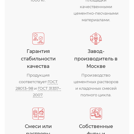
качественными
цементно-песчаными
материалами.
Гарантия
Завод-
стабильности
производитель в
качества
Москве
Продукция
Производство
соответствует
ГОСТ
цементных растворов
28013–98
и
ГОСТ 31357–
и кладочных смесей
2007
.
полного цикла.
Смеси или
Собственные
растворы
фуры и