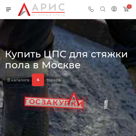
0
Купить ЦПС для стяжки
ДОБАВКИ
пола в Москве
В каталоге
товара
4
ГОСТ
ДОСТАВКА
ГОСЗАКУПКИ
ЦЕНА