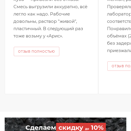
Смесь выгрузили аккуратно, всё
Проверяли
легло как надо. Рабочие
лаборатор
довольны, раствор "живой",
соответст
пластичный. В следующий раз
Понравило
тоже возьму у «Арис».
объёмах (
без задер
приезжали 
ОТЗЫВ ПОЛНОСТЬЮ
ОТЗЫВ П
Сделаем
скидку
10%
до