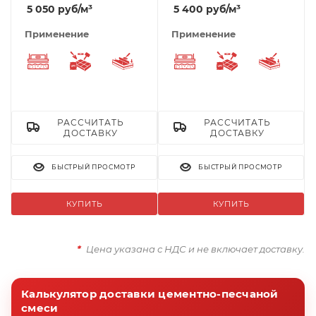
5 050
руб
/м³
5 400
руб
/м³
Применение
Применение
Выравнивающий слой
Укладка тротуарной плитки
Стяжка пола
Выравнивающий сло
Укладка трот
Стяжк
РАССЧИТАТЬ
РАССЧИТАТЬ
ДОСТАВКУ
ДОСТАВКУ
БЫСТРЫЙ ПРОСМОТР
БЫСТРЫЙ ПРОСМОТР
КУПИТЬ
КУПИТЬ
*
Цена указана с НДС и не включает доставку.
Калькулятор доставки цементно-песчаной
смеси