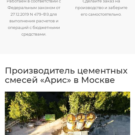
Работаем в соответствии с
Сделайте заказ на
Федеральным законом от
производство и заберите
27.12.2019 N 479-ФЗ для
его самостоятельно.
выполнения расчетов и
операций с бюджетными
средствами.
Производитель цементных
смесей «Арис» в Москве