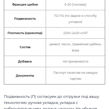
Фракция щебня
5–20 (типовая)
П2–П4 (по задаче и способу
Подвижность
укладки)
Плотность (ориентир)
2200–2400 кг/м³
цемент, песок, гравийный щебень,
Состав
вода
Добавки
Не применяются
Паспорт качества на каждую
Документы
партию
Подвижность (П) согласуем до отгрузки под вашу
технологию: ручная укладка, укладка с
виброуплотнением, подача насосом. На объекте