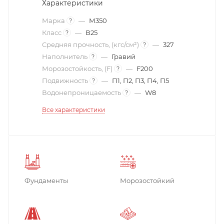
Характеристики
Марка
—
М350
?
Класс
—
В25
?
Средняя прочность, (кгс/см²)
—
327
?
Наполнитель
—
Гравий
?
Морозостойкость, (F)
—
F200
?
Подвижность
—
П1, П2, П3, П4, П5
?
Водонепроницаемость
—
W8
?
Все характеристики
Фундаменты
Морозостойкий