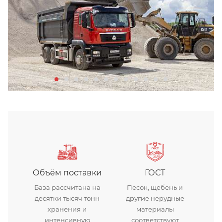
щебень гранитный
Объём поставки
ГОСТ
База рассчитана на
Песок, щебень и
десятки тысяч тонн
другие нерудные
хранения и
материалы
интенсивную
соответствуют