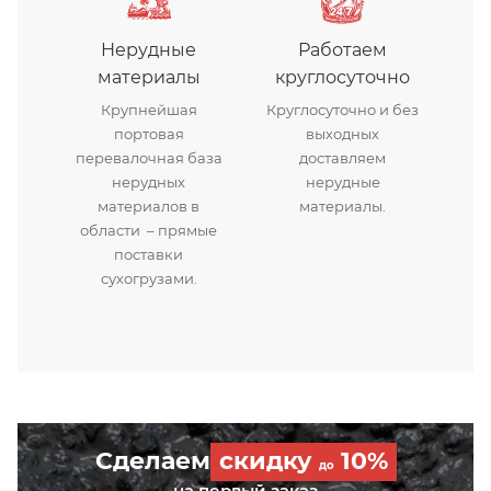
Нерудные
Работаем
материалы
круглосуточно
Крупнейшая
Круглосуточно и без
портовая
выходных
перевалочная база
доставляем
нерудных
нерудные
материалов в
материалы.
области – прямые
поставки
сухогрузами.
Сделаем
скидку
10%
до
на первый заказ