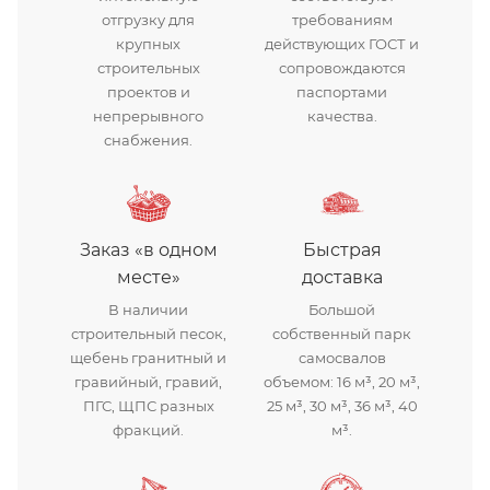
отгрузку для
требованиям
крупных
действующих ГОСТ и
строительных
сопровождаются
проектов и
паспортами
непрерывного
качества.
снабжения.
Заказ «в одном
Быстрая
месте»
доставка
В наличии
Большой
строительный песок,
собственный парк
щебень гранитный и
самосвалов
гравийный, гравий,
объемом: 16 м³, 20 м³,
ПГС, ЩПС разных
25 м³, 30 м³, 36 м³, 40
фракций.
м³.