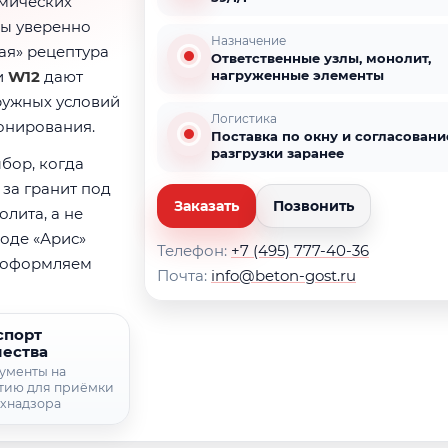
имических
ны уверенно
Назначение
ая» рецептура
Ответственные узлы, монолит,
и
W12
дают
нагруженные элементы
ружных условий
Логистика
онирования.
Поставка по окну и согласовани
разгрузки заранее
бор, когда
 за гранит под
Заказать
Позвонить
олита, а не
оде «Арис»
Телефон:
+7 (495) 777-40-36
ю оформляем
Почта:
info@beton-gost.ru
спорт
чества
ументы на
тию для приёмки
ехнадзора