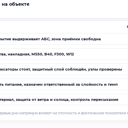
 на объекте
крытие выдерживает АБС, зона приёмки свободна
а, накладная, М550, В40, F300, W12
ксаторы стоят, защитный слой соблюдён, узлы проверены
ь питание, назначен ответственный за слойность и темп
ериал, защита от ветра и солнца, контроль пересыхания
ервые дни напрямую влияют на плотность и фактические показатели 