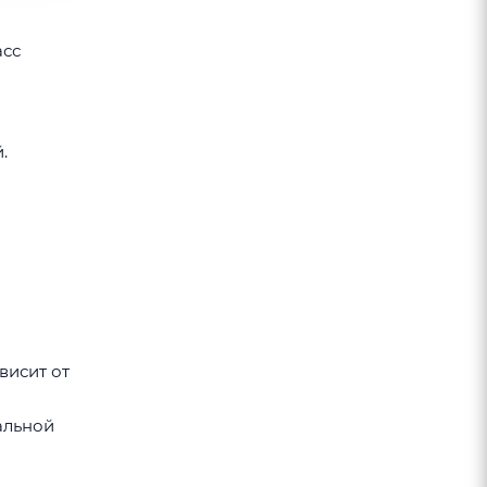
асс
.
висит от
альной