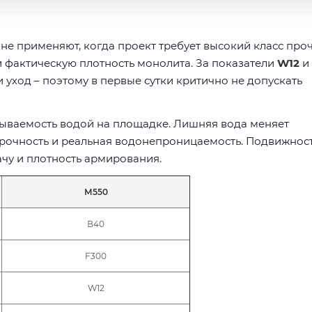
е применяют, когда проект требует высокий класс проч
и фактическую плотность монолита. За показатели
W12
и
 уход – поэтому в первые сутки критично не допускать
дываемость водой на площадке. Лишняя вода меняет
прочность и реальная водонепроницаемость. Подвижнос
ачу и плотность армирования.
М550
В40
F300
W12