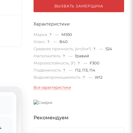
ВЫЗВАТЬ ЗАМЕРЩИКА
Характеристики
Марка
—
М550
?
Класс
—
В40
?
Средняя прочность, (кгс/см²)
—
524
?
Наполнитель
—
Гравий
?
Морозостойкость, (F)
—
F300
?
Подвижность
—
П2, П3, П4
?
Водонепроницаемость
—
W12
?
Все характеристики
Рекомендуем
.