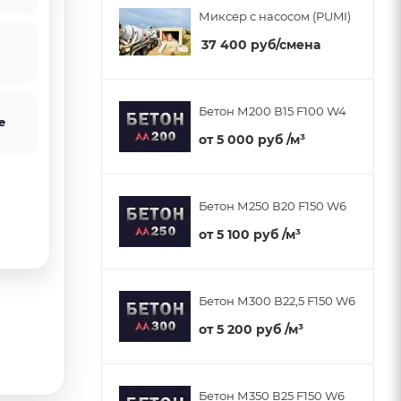
Миксер с насосом (PUMI)
37 400
руб
/смена
Бетон М200 В15 F100 W4
е
от
5 000 руб
/м³
Бетон М250 В20 F150 W6
от
5 100 руб
/м³
Бетон М300 В22,5 F150 W6
от
5 200 руб
/м³
Бетон М350 В25 F150 W6