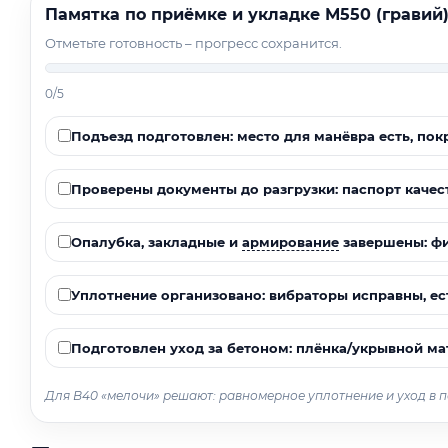
Памятка по приёмке и укладке М550 (гравий)
Отметьте готовность – прогресс сохранится.
0/5
Подъезд подготовлен: место для манёвра есть, по
Проверены документы до разгрузки: паспорт качеств
Опалубка, закладные и
армирование
завершены: фи
Уплотнение организовано: вибраторы исправны, ест
Подготовлен уход за бетоном: плёнка/укрывной мат
Для В40 «мелочи» решают: равномерное уплотнение и уход в п