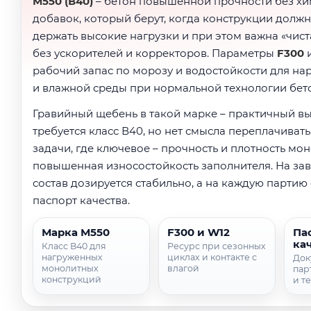
М550 (В40)
– бетон повышенной прочности без х
добавок, который берут, когда конструкции долж
держать высокие нагрузки и при этом важна «чист
без ускорителей и корректоров. Параметры
F300
рабочий запас по морозу и водостойкости для на
и влажной среды при нормальной технологии бет
Гравийный щебень в такой марке – практичный вы
требуется класс В40, но нет смысла переплачивать
задачи, где ключевое – прочность и плотность мон
повышенная износостойкость заполнителя. На зав
состав дозируется стабильно, а на каждую парти
паспорт качества.
Марка М550
F300 и W12
Па
ка
Класс В40 для
Ресурс при сезонных
нагруженных
циклах и контакте с
Док
монолитных
влагой
пар
конструкций
и т