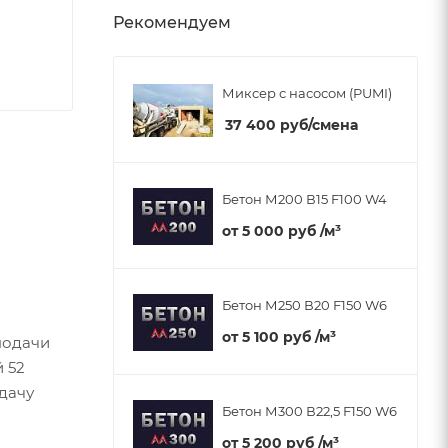
Рекомендуем
Миксер с насосом (PUMI)
37 400
руб
/смена
Бетон М200 В15 F100 W4
от
5 000 руб
/м³
Бетон М250 В20 F150 W6
от
5 100 руб
/м³
подачи
 52
дачу
Бетон М300 В22,5 F150 W6
от
5 200 руб
/м³