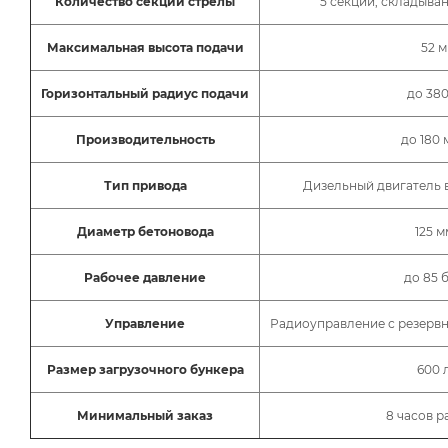
Количество секций стрелы
5 секций, складыва
Максимальная высота подачи
52 м
Горизонтальный радиус подачи
до 380
Производительность
до 180 
Тип привода
Дизельный двигатель
Диаметр бетоновода
125 м
Рабочее давление
до 85 
Управление
Радиоуправление с резерв
Размер загрузочного бункера
600 
Минимальный заказ
8 часов р