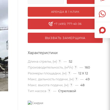
АРЕНДА В 1 КЛИК
+7 (495) 777-40-36
ВЫЗВАТЬ ЗАМЕРЩИКА
Характеристики
Длина стрелы, (м)
—
52
?
Производительность, (м³/ч)
—
160
?
Размеры площадки, (м)
—
12 X 12
?
Макс. дальность подачи, (м)
—
49
?
Макс. высота подачи, (м)
—
48
?
Тип насоса
—
Стреловой
?