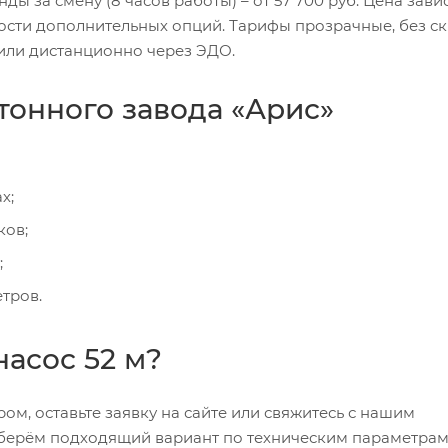
ы за смену (8 часов работы) – от 57 700 руб. Цена завис
ости дополнительных опций. Тарифы прозрачные, без с
или дистанционно через ЭДО.
онного завода «Арис»
х;
ков;
;
тров.
насос 52 м?
ом, оставьте заявку на сайте или свяжитесь с нашим
дберём подходящий вариант по техническим параметрам