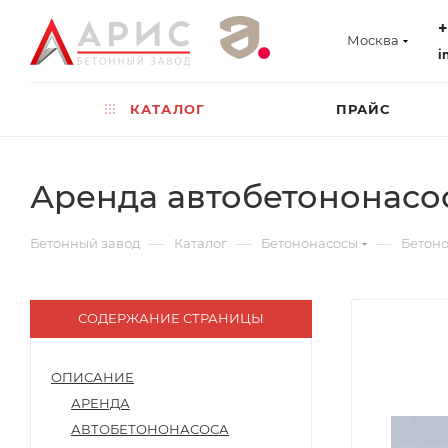
+
Москва
i
КАТАЛОГ
ПРАЙС
Аренда автобетононасос
—
—
—
Бетонный завод
Каталог
Бетононасосы
Бетоно
СОДЕРЖАНИЕ СТРАНИЦЫ
ОПИСАНИЕ
АРЕНДА
АВТОБЕТОНОНАСОСА