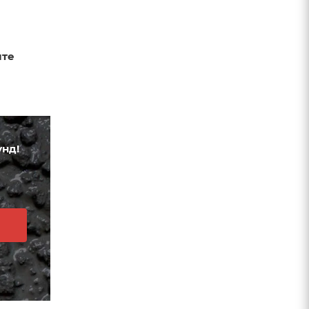
йте
унд!