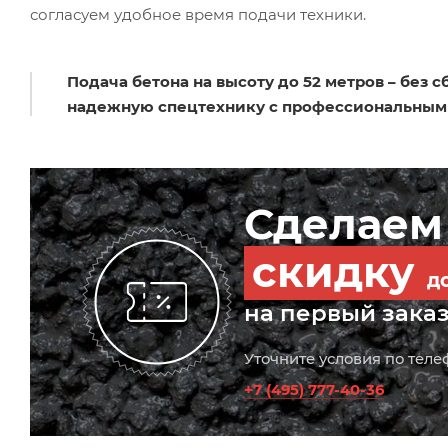
согласуем удобное время подачи техники.
Подача бетона на высоту до 52 метров – без 
надежную спецтехнику с профессиональным 
Сделаем
скидку
д
на первый зака
Уточните условия по теле
+7 (495) 777-40-36