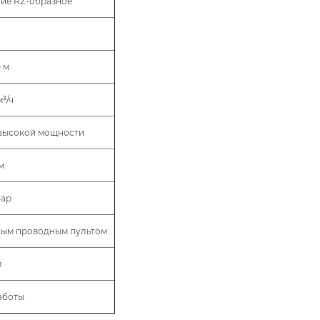
ние RZ-образное
 м
м³/ч
 высокой мощности
м
бар
ным проводным пультом
л
аботы