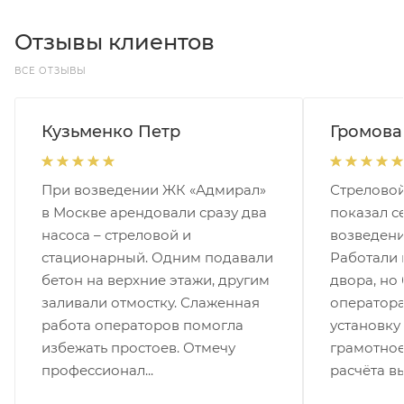
Отзывы клиентов
ВСЕ ОТЗЫВЫ
Кузьменко Петр
Громова
При возведении ЖК «Адмирал»
Стреловой
в Москве арендовали сразу два
показал с
насоса – стреловой и
возведени
стационарный. Одним подавали
Работали 
бетон на верхние этажи, другим
двора, но
заливали отмостку. Слаженная
оператора
работа операторов помогла
установку
избежать простоев. Отмечу
грамотное
профессионал...
расчёта вы