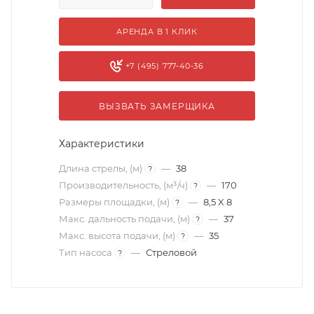
АРЕНДА В 1 КЛИК
+7 (495) 777-40-36
ВЫЗВАТЬ ЗАМЕРЩИКА
Характеристики
Длина стрелы, (м)
—
38
?
Производительность, (м³/ч)
—
170
?
Размеры площадки, (м)
—
8,5 X 8
?
Макс. дальность подачи, (м)
—
37
?
Макс. высота подачи, (м)
—
35
?
Тип насоса
—
Стреловой
?