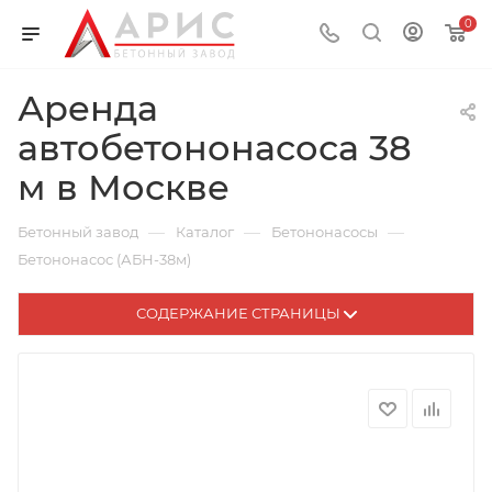
0
Аренда
автобетононасоса 38
м в Москве
—
—
—
Бетонный завод
Каталог
Бетононасосы
Бетононасос (АБН-38м)
СОДЕРЖАНИЕ СТРАНИЦЫ