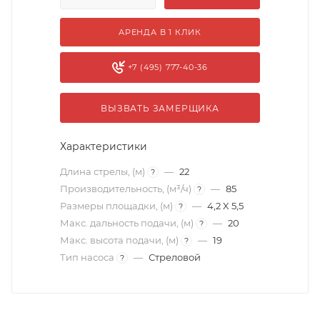
АРЕНДА В 1 КЛИК
+7 (495) 777-40-36
ВЫЗВАТЬ ЗАМЕРЩИКА
Характеристики
Длина стрелы, (м)
—
22
?
Производительность, (м³/ч)
—
85
?
Размеры площадки, (м)
—
4,2 X 5,5
?
Макс. дальность подачи, (м)
—
20
?
Макс. высота подачи, (м)
—
19
?
Тип насоса
—
Стреловой
?