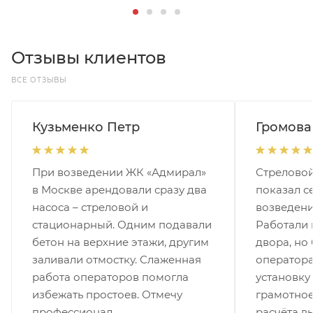
Отзывы клиентов
ВСЕ ОТЗЫВЫ
Кузьменко Петр
Громова
При возведении ЖК «Адмирал»
Стреловой
в Москве арендовали сразу два
показал с
насоса – стреловой и
возведени
стационарный. Одним подавали
Работали 
бетон на верхние этажи, другим
двора, но
заливали отмостку. Слаженная
оператора
работа операторов помогла
установку
избежать простоев. Отмечу
грамотное
профессионал...
расчёта вы