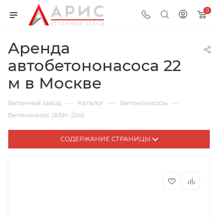
0
Аренда
автобетононасоса 22
м в Москве
—
—
—
Бетонный завод
Каталог
Бетононасосы
Бетононасос (АБН-22м)
СОДЕРЖАНИЕ СТРАНИЦЫ