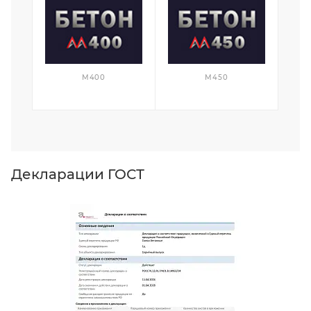
М400
М450
Декларации ГОСТ
Д