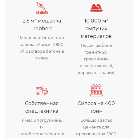
2,5 м³ мешалка
10 000 м³
Liebherr
сыпучих
материалов
Мощность бетонного
завода «Арис» - 2800
Песок, щебень
м³ раствора бетона в
гранитный,
смену
гравийный,
известняковый,
керамзит, гравий
Собственная
Силоса на 400
спецтехника
тонн
У нас 3 погрузчика,
Большой запас
17
цемента для
автобетоносмесителей
производства 2800