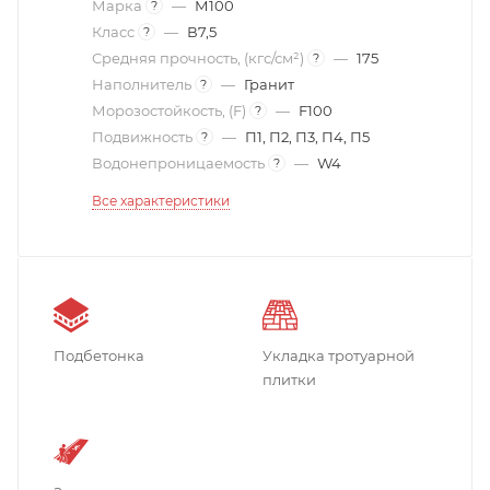
Марка
—
М100
?
Класс
—
В7,5
?
Средняя прочность, (кгс/см²)
—
175
?
Наполнитель
—
Гранит
?
Морозостойкость, (F)
—
F100
?
Подвижность
—
П1, П2, П3, П4, П5
?
Водонепроницаемость
—
W4
?
Все характеристики
Подбетонка
Укладка тротуарной
плитки