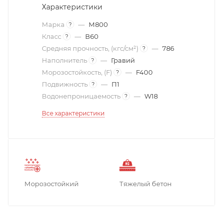
Характеристики
Марка
—
М800
?
Класс
—
В60
?
Средняя прочность, (кгс/см²)
—
786
?
Наполнитель
—
Гравий
?
Морозостойкость, (F)
—
F400
?
Подвижность
—
П1
?
Водонепроницаемость
—
W18
?
Все характеристики
Морозостойкий
Тяжелый бетон