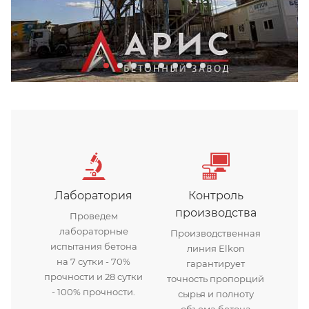
Бетонный завод Арис
Лаборатория
Контроль
производства
Проведем
лабораторные
Производственная
испытания бетона
линия Elkon
на 7 сутки - 70%
гарантирует
прочности и 28 сутки
точность пропорций
- 100% прочности.
сырья и полноту
объема бетона