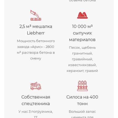
2,5 м³ мешалка
10 000 м³
Liebherr
сыпучих
материалов
Мощность бетонного
завода «Арис» - 2800
Песок, щебень
м³ раствора бетона в
гранитный,
смену
гравийный,
известняковый,
керамзит, гравий
Собственная
Силоса на 400
спецтехника
тонн
У нас 3 погрузчика,
Большой запас
17
цемента для