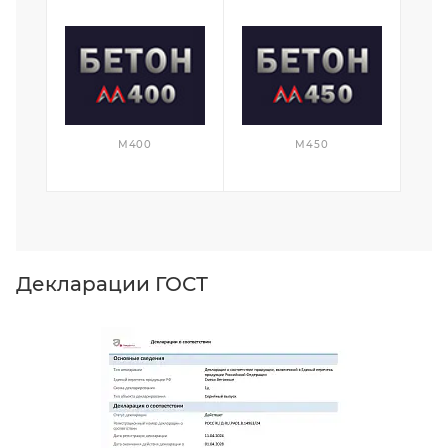
М400
М450
Декларации ГОСТ
Д