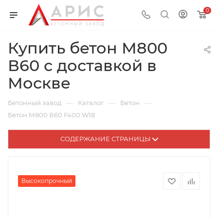
0
Купить бетон М800
В60 с доставкой в
Москве
—
—
—
Бетонный завод
Каталог
Бетон
Бетон М800 В60 F400 W18
СОДЕРЖАНИЕ СТРАНИЦЫ
Высокопрочный