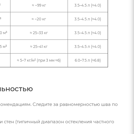
³
≈ ~99 кг
3.5–4.5 л (≈4.0)
³
≈ ~20 кг
3.5–4.5 л (≈4.0)
0 м³
≈ 25–33 кг
3.5–4.5 л (≈4.0)
5 м³
≈ 25–41 кг
3.5–4.5 л (≈4.0)
≈ 5–7 кг/м² (при 3 мм ≈6)
6.0–7.5 л (≈6.8)
льностью
екомендациям. Следите за равномерностью шва по
ди стен (типичный диапазон остекления частного