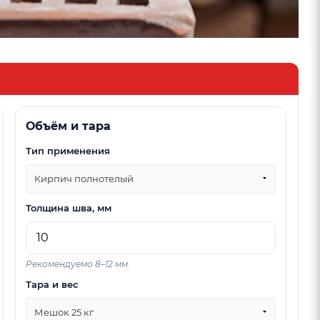
Объём и тара
Тип применения
метр, высота, толщина
3) Площадь 
Кирпич полнотелый
Площадь клад
 стен, м
Высота стен, м
Толщина шва, мм
Площадь считае
(приоритет 1→2
стен, мм
Рекомендуемо 8–12 мм.
Тара и вес
лнён вариант 1 и задан только один параметр
Мешок 25 кг