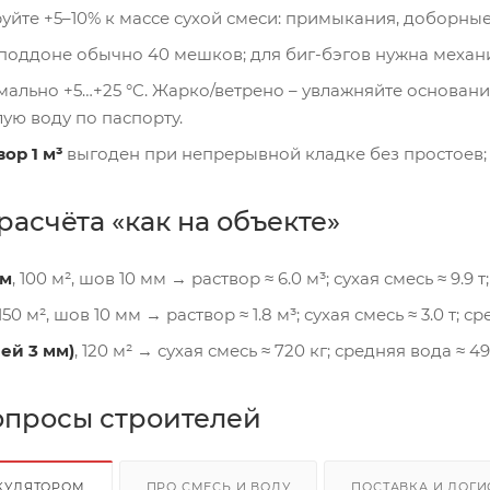
руйте +5–10% к массе сухой смеси: примыкания, доборные
 поддоне обычно 40 мешков; для биг-бэгов нужна механ
имально +5…+25 °C. Жарко/ветрено – увлажняйте основан
лую воду по паспорту.
ор 1 м³
выгоден при непрерывной кладке без простоев;
асчёта «как на объекте»
мм
, 100 м², шов 10 мм → раствор ≈ 6.0 м³; сухая смесь ≈ 9.9 т
 150 м², шов 10 мм → раствор ≈ 1.8 м³; сухая смесь ≈ 3.0 т; с
ей 3 мм)
, 120 м² → сухая смесь ≈ 720 кг; средняя вода ≈ 49
опросы строителей
ЬКУЛЯТОРОМ
ПРО СМЕСЬ И ВОДУ
ПОСТАВКА И ЛОГИ