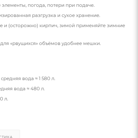
 элементы, погода, потери при подаче.
изированная разгрузка и сухое хранение.
ие и (осторожно) кирпич, зимой применяйте зимние
 для «рвущихся» объёмов удобнее мешки.
; средняя вода ≈ 1 580 л.
редняя вода ≈ 480 л.
0 л.
СТИКА