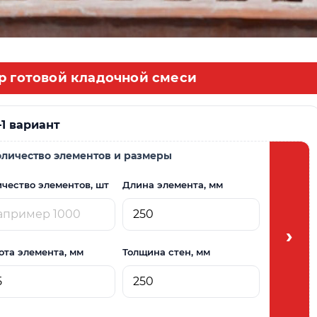
р готовой кладочной смеси
–
1 вариант
Количество элементов и размеры
2) Пери
чество элементов, шт
Длина элемента, мм
Периметр
›
ота элемента, мм
Толщина стен, мм
Толщина 
Если запо