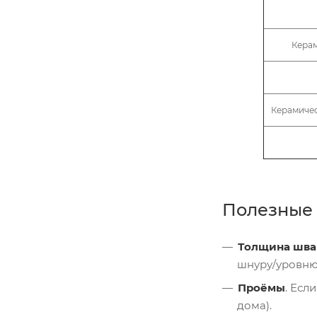
Керам
Керамичес
Полезные 
Толщина шва
шнуру/уровню
Проёмы
. Есл
дома).