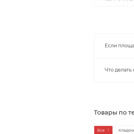
Если площа
Что делать
Товары по т
Все
7
Кладоч