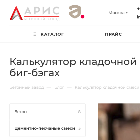
+
Москва
i
КАТАЛОГ
ПРАЙС
Калькулятор кладочной 
биг-бэгах
—
—
Бетонный завод
Блог
Калькулятор кладочной смеси –
Бетон
8
Цементно-песчаные смеси
3