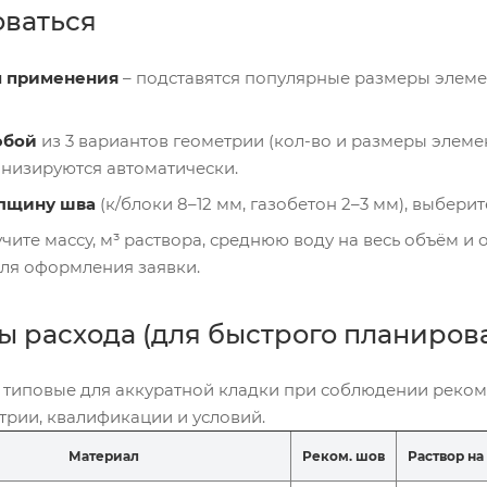
оваться
п применения
– подставятся популярные размеры элем
юбой
из 3 вариантов геометрии (кол-во и размеры элеме
онизируются автоматически.
лщину шва
(к/блоки 8–12 мм, газобетон 2–3 мм), выбери
чите массу, м³ раствора, среднюю воду на весь объём и
для оформления заявки.
 расхода (для быстрого планиров
 типовые для аккуратной кладки при соблюдении реко
етрии, квалификации и условий.
Материал
Реком. шов
Раствор на 