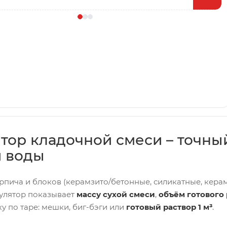
(периметр
тор кладочной смеси – точны
и воды
рпича и блоков (керамзито/бетонные, силикатные, керам
улятор показывает
массу сухой смеси
,
объём готового 
у по таре: мешки, биг-бэги или
готовый раствор 1 м³
.