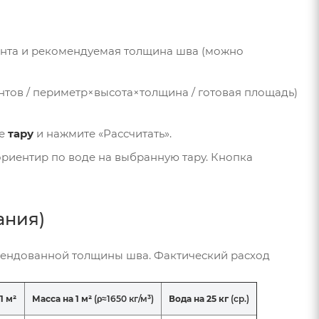
ента и рекомендуемая толщина шва (можно
нтов / периметр×высота×толщина / готовая площадь)
те
тару
и нажмите «Рассчитать».
 ориентир по воде на выбранную тару. Кнопка
ания)
мендованной толщины шва. Фактический расход
1 м²
Масса на 1 м²
(ρ≈1650 кг/м³)
Вода на 25 кг
(ср.)