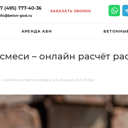
7 (495) 777-40-36
ЗАКАЗАТЬ ЗВОНОК
nfo@beton-gost.ru
АРЕНДА АБН
БЕТОННЫ
смеси – онлайн расчёт рас
 онлайн расчёт расхода в м3, мешках, биг-бэгах