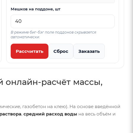
 или высота), второй подставится автоматически.
Мешков на поддоне, шт
В режиме биг-бэг поле поддонов скрывается
автоматически.
Рассчитать
Сброс
Заказать
й онлайн-расчёт массы,
ические, газобетон на клею). На основе введённой
раствора
,
средний расход воды
на весь объём и