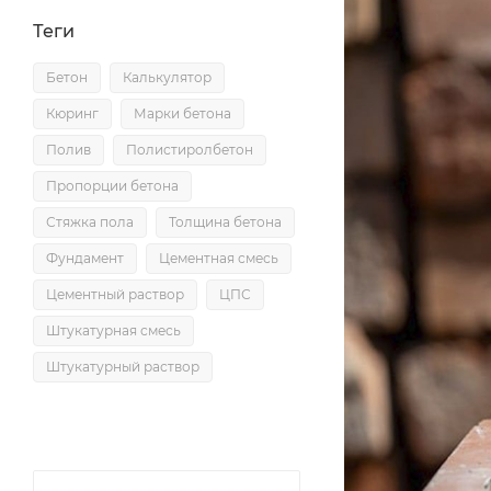
Теги
Бетон
Калькулятор
Кюринг
Марки бетона
Полив
Полистиролбетон
Пропорции бетона
Стяжка пола
Толщина бетона
Фундамент
Цементная смесь
Цементный раствор
ЦПС
Штукатурная смесь
Штукатурный раствор