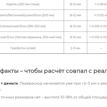
Кирпич (250 мм стена)
8–12 мм
≈ 0.06 м
зито/бетонный/шлакоблок (200 мм)
8–12 мм
≈ 0.012 м
Силикатный блок (190–250 мм)
8–12 мм
≈ 0.015–0.02
кий блок (тёплая керамика, 300–440 мм)
8–12 мм
≈ 0.015–0.02
Газобетон (клей)
2–3 мм
–
факты – чтобы расчёт совпал с реа
 = деньги
. Перерасход начинается уже при +2–3 мм к р
.
и точных размеров нет – вычтите 10–18% от общей площа