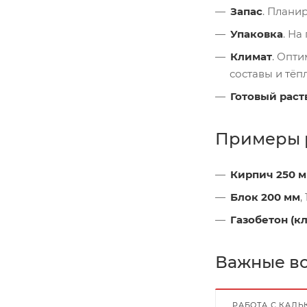
Запас
. Плани
Упаковка
. На
Климат
. Опт
составы и тёп
Готовый раств
Примеры р
Кирпич 250 
Блок 200 мм
,
Газобетон (кл
Важные в
РАБОТА С КАЛ