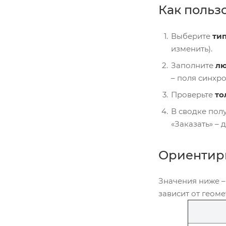
Как польз
Выберите
ти
изменить).
Заполните
л
– поля синхр
Проверьте
то
В сводке полу
«Заказать» – 
Ориентиры
Значения ниже –
зависит от геом