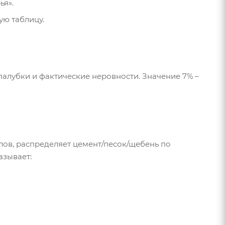
ья».
ую таблицу.
палубки и фактические неровности. Значение 7% –
лов, распределяет цемент/песок/щебень по
азывает: