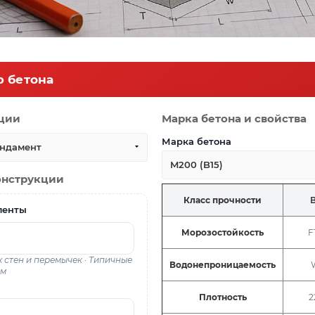
р бетона
кции
Марка бетона и свойства
Марка бетона
ндамент
M200 (B15)
онструкции
Класс прочности
ленты
Морозостойкость
F
 стен и перемычек · Типичные
Водонепроницаемость
 м
ы
Плотность
2