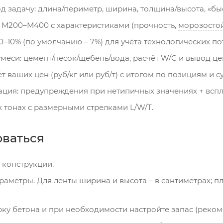
д задачу: длина/периметр, ширина, толщина/высота, «б
 М200–М400 с характеристиками (прочность,
морозосто
0–10% (по умолчанию – 7%) для учёта технологических по
еси: цемент/песок/щебень/вода, расчёт W/C и вывод цеме
ёт ваших цен (руб/кг или руб/т) с итогом по позициям и 
ация: предупреждения при нетипичных значениях + всп
 тонах с размерными стрелками L/W/T.
оваться
 конструкции.
аметры. Для ленты ширина и высота – в сантиметрах; пли
ку бетона и при необходимости настройте запас (реком