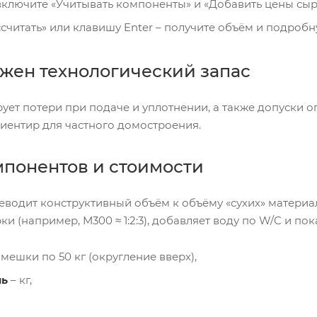
ключите «Учитывать компоненты» и «Добавить цены сыр
считать» или клавишу Enter – получите объём и подробн
жен технологический запас
ует потери при подаче и уплотнении, а также допуски о
иентир для частного домостроения.
мпонентов и стоимости
еводит конструктивный объём к объёму «сухих» материа
 (например, М300 ≈ 1:2:3), добавляет воду по W/C и пок
 мешки по 50 кг (округление вверх),
нь
– кг,