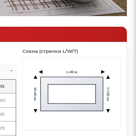
Схема (стрелки L/W/T)
L=40 м
B15
T=100 см
W=40 см
100
W6
215