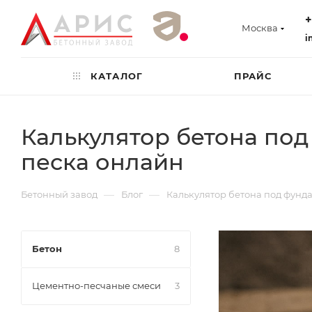
+
Москва
i
КАТАЛОГ
ПРАЙС
Калькулятор бетона под
песка онлайн
—
—
Бетонный завод
Блог
Калькулятор бетона под фунда
Бетон
8
Цементно-песчаные смеси
3