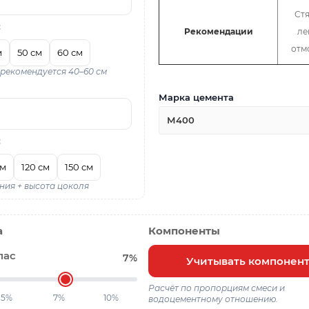
Ст
:
Рекомендации
ле
отм
м
50 см
60 см
 рекомендуется 40–60 см
Марка цемента
М400
:
см
120 см
150 см
ния + высота цоколя
а
Компоненты
пас
7%
Учитывать компонен
Расчёт по пропорциям смеси и
5%
7%
10%
водоцементному отношению.