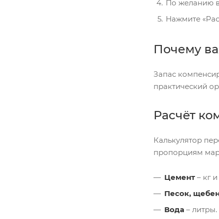
По желанию в
Нажмите «Рас
Почему ва
Запас компенсир
практический ор
Расчёт ко
Калькулятор пер
пропорциям марки
Цемент
– кг и
Песок, щебе
Вода
– литры.