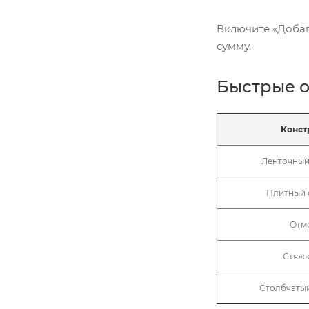
Включите «Добави
сумму.
Быстрые 
Конст
Ленточный
Плитный 
Отм
Стяжк
Столбчаты