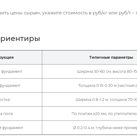
ть цены сырья», укажите стоимость в руб/кг или руб/т 
ориентиры
рукция
Типичные параметры
 фундамент
Ширина 30–60 см; высота 80–15
фундамент
Толщина 0.15–0.30 м (частный 
остка
Ширина 0.8–1.2 м; толщина 70–1
а пола
По плитам ≥20 мм; по утеплителю
й фундамент
Ø 0.2–0.4 м; глубина ниже проме