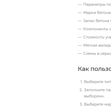
Параметры по
Марки бетона
Запас бетона 
Компоненты см
Стоимость: уч
Мягкая валид
Схемы в серых
Как польз
Выберите тип
Заполните пар
выбором».
Выберите мар