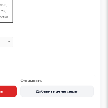
яжки,
нты,
остки
Стоимость
ты
Добавить цены сырья