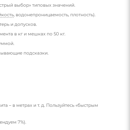
ыстрый выбор» типовых значений.
йкость
, водонепроницаемость, плотность).
терь и допусков.
нта в кг и мешках по 50 кг.
суммой.
лывающие подсказки.
та – в метрах и т. д. Пользуйтесь «быстрым
ендуем 7%).