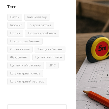
Теги
Бетон
Калькулятор
Кюринг
Марки бетона
Полив
Полистиролбетон
Пропорции бетона
Стяжка пола
Толщина бетона
Фундамент
Цементная смесь
Цементный раствор
ЦПС
Штукатурная смесь
Штукатурный раствор