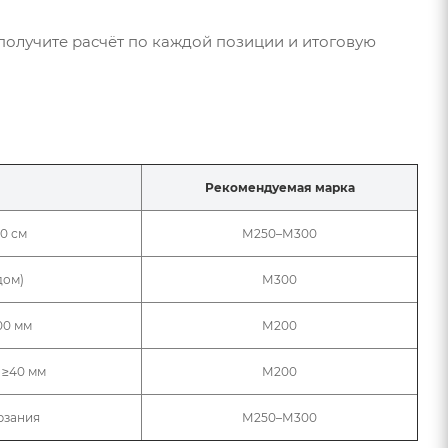
– получите расчёт по каждой позиции и итоговую
Рекомендуемая марка
0 см
М250–М300
дом)
М300
00 мм
М200
 ≥40 мм
М200
рзания
М250–М300